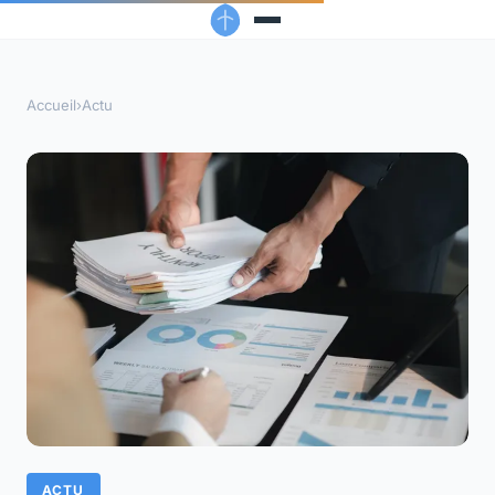
Accueil
›
Actu
ACTU