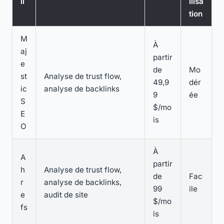
il
ilisa
tion
M
À
aj
partir
e
de
Mo
st
Analyse de trust flow,
49,9
dér
ic
analyse de backlinks
9
ée
S
$/mo
E
is
O
À
A
partir
h
Analyse de trust flow,
de
Fac
r
analyse de backlinks,
99
ile
e
audit de site
$/mo
fs
is