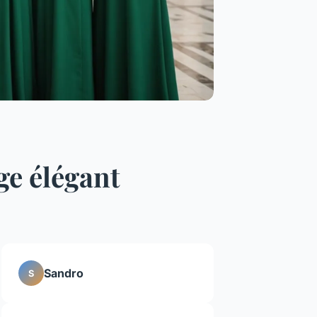
ge élégant
Sandro
S