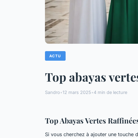
ACTU
Top abayas verte
Sandro
•
12 mars 2025
•
4 min de lecture
Top Abayas Vertes Raffinée
Si vous cherchez à ajouter une touche d