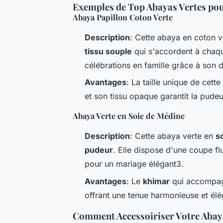
Exemples de Top Abayas Vertes po
Abaya Papillon Coton Verte
Description
: Cette abaya en coton 
tissu souple
qui s'accordent à chaque
célébrations en famille grâce à son 
Avantages
: La taille unique de cet
et son tissu opaque garantit la pudeu
Abaya Verte en Soie de Médine
Description
: Cette abaya verte en
s
pudeur
. Elle dispose d'une coupe flu
pour un mariage élégant3.
Avantages
: Le
khimar
qui accompagn
offrant une tenue harmonieuse et élé
Comment Accessoiriser Votre Abay