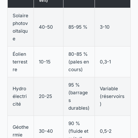
Wh)
Solaire
photov
40-50
85-95 %
3-10
oltaïqu
e
Éolien
80-85 %
terrest
10-15
(pales en
0,3-1
re
cours)
95 %
Hydro
Variable
(barrage
électri
20-25
(réservoirs
s
cité
)
durables)
90 %
Géothe
30-40
(fluide et
0,5-2
rmie