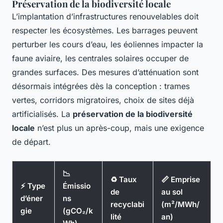
Préservation de la biodiversité locale
L’implantation d’infrastructures renouvelables doit
respecter les écosystèmes. Les barrages peuvent
perturber les cours d’eau, les éoliennes impacter la
faune aviaire, les centrales solaires occuper de
grandes surfaces. Des mesures d’atténuation sont
désormais intégrées dès la conception : trames
vertes, corridors migratoires, choix de sites déjà
artificialisés. La
préservation de la biodiversité
locale
n’est plus un après-coup, mais une exigence
de départ.
📉
♻️ Taux
📏 Emprise
⚡ Type
Émissio
de
au sol
d’éner
ns
recyclabi
(m²/MWh/
gie
(gCO₂/k
lité
an)