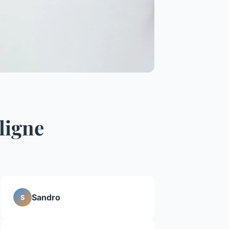
ligne
Sandro
S