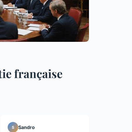
ie française
Sandro
S