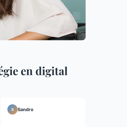
gie en digital
Sandro
S