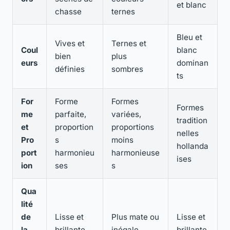
et blanc
chasse
ternes
Bleu et
Vives et
Ternes et
Coul
blanc
bien
plus
eurs
dominan
définies
sombres
ts
For
Forme
Formes
Formes
me
parfaite,
variées,
tradition
et
proportion
proportions
nelles
Pro
s
moins
hollanda
port
harmonieu
harmonieuse
ises
ion
ses
s
Qua
lité
de
Lisse et
Plus mate ou
Lisse et
la
brillante
inégale
brillante