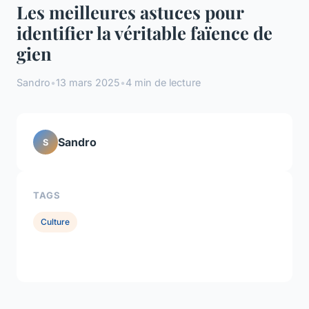
Les meilleures astuces pour
identifier la véritable faïence de
gien
Sandro
•
13 mars 2025
•
4 min de lecture
Sandro
S
TAGS
Culture