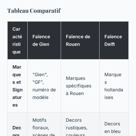
Tableau Comparatif
Car
acté
Faïence
Faïence de
Faïence
risti
de Gien
Rouen
Delft
que
Mar
que
"Gien",
Marque
Marques
s et
"GF",
s
spécifiques
Sign
numéro de
hollanda
à Rouen
atur
modèle
ises
es
Motifs
Decors
Decors
Dec
floraux,
rustiques,
en bleu
ors
scènes de
couleurs