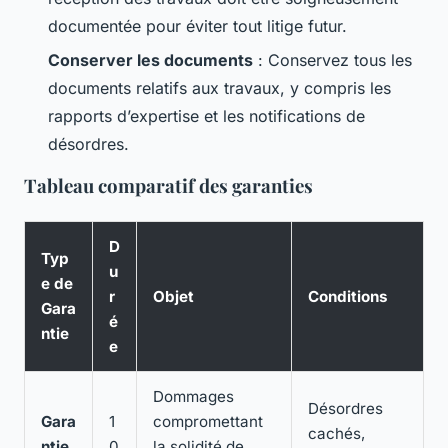
documentée pour éviter tout litige futur.
Conserver les documents
: Conservez tous les
documents relatifs aux travaux, y compris les
rapports d’expertise et les notifications de
désordres.
Tableau comparatif des garanties
D
Typ
u
e de
r
Objet
Conditions
Gara
é
ntie
e
Dommages
Désordres
Gara
1
compromettant
cachés,
ntie
0
la solidité de