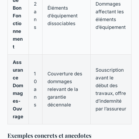
de
2
Dommages
Bon
Éléments
a
affectant les
Fon
d’équipement
n
éléments
ctio
dissociables
s
d’équipement
nne
men
t
Ass
uran
Souscription
1
Couverture des
ce
avant le
0
dommages
Dom
début des
a
relevant de la
mag
travaux, offre
n
garantie
es-
d’indemnité
s
décennale
Ouv
par l’assureur
rage
Exemples concrets et anecdotes