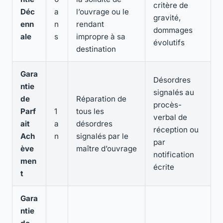
critère de
Déc
a
l’ouvrage ou le
gravité,
enn
n
rendant
dommages
ale
s
impropre à sa
évolutifs
destination
Gara
Désordres
ntie
signalés au
de
Réparation de
procès-
Parf
1
tous les
verbal de
ait
a
désordres
réception ou
Ach
n
signalés par le
par
ève
maître d’ouvrage
notification
men
écrite
t
Gara
ntie